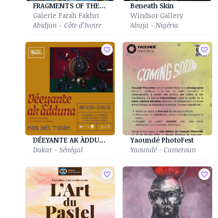
FRAGMENTS OF THE UNKNOWN
Beneath Skin
Galerie Farah Fakhri
Windsor Gallery
Abidjan - Côte d’Ivoire
Abuja - Nigéria
DÉEYANTE AK ÀDDUNA| Déeyante ak àdduna|Murmures Du Vivant
Yaoundé PhotoFest
Dakar - Sénégal
Yaoundé - Cameroun