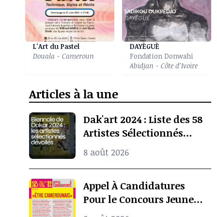
L'Art du Pastel
DAYÈGUÈ
Douala - Cameroun
Fondation Donwahi
Abidjan - Côte d’Ivoire
Articles à la une
Dak'art 2024 : Liste des 58
Artistes Sélectionnés
Pour l’Exposition
8 août 2026
Internationale De La
Biennale De Dakar
Appel À Candidatures
Pour le Concours Jeunes
Espoirs 2024 (COJES)