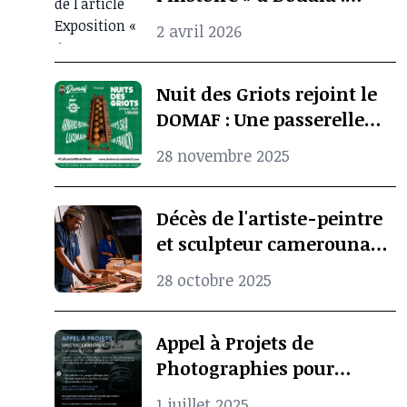
quand l’archive
2 avril 2026
photographique ravive la
mémoire culturelle
Nuit des Griots rejoint le
africaine
DOMAF : Une passerelle
entre Douala et Marseille
28 novembre 2025
Décès de l'artiste-peintre
et sculpteur camerounais
Koko Komegne, le père de
28 octobre 2025
l’art contemporain
camerounais
Appel à Projets de
Photographies pour
Spectacle Vivant
1 juillet 2025