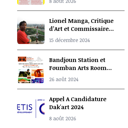
8 août 2026
Lionel Manga, Critique
d’Art et Commissaire
d’Exposition
15 décembre 2024
Camerounais est mort à
l’âge de 69 ans
Bandjoun Station et
Foumban Arts Room
Présentent le Badjoun
26 août 2024
Station Design Showcase
2024
Appel A Candidature
Dak'art 2024
8 août 2026