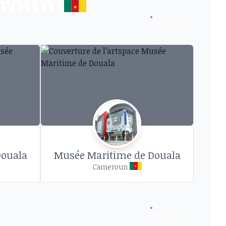
eroun
Voir plus
ces d’art près de chez vous
Douala
Musée Maritime de Douala
Cameroun
Voir plus