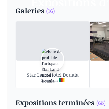
Expositions 
Galeries
(16)
Découvrez les expositions d’art et autres 
Star Land Hotel Douala
Cameroun
Expositions terminées
(68)