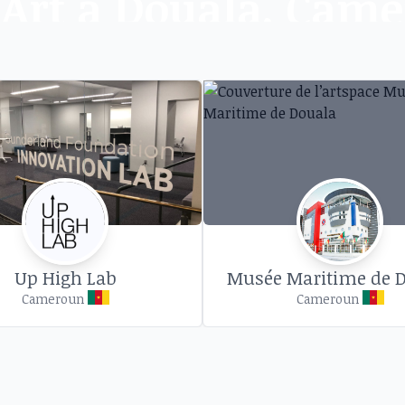
d’Art à Douala, Cam
évènements artistiques dans des galeries et espa
Up High Lab
Musée Maritime de 
Cameroun
Cameroun