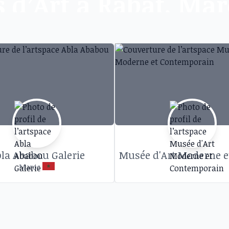
s d’Art à Rabat, Ma
évènements artistiques dans des galeries et espa
la Ababou Galerie
Maroc