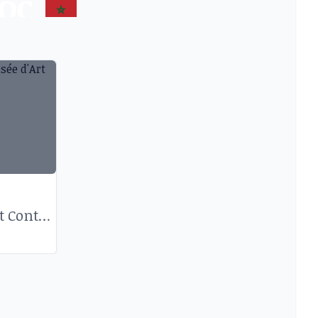
roc
ces d’art près de chez vous
Musée d'Art Moderne et Contemporain