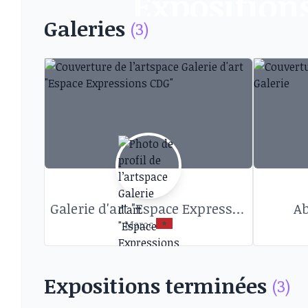
Exposition
Galeries
(3)
Découvrez les expositions d’art et autres 
Galerie d'art "Espace Expressions CDG"
Ab
Maroc
Expositions terminées
(3)