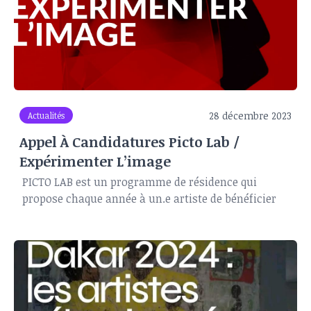
28 décembre 2023
Actualités
Appel À Candidatures Picto Lab /
Expérimenter L’image
PICTO LAB est un programme de résidence qui
propose chaque année à un.e artiste de bénéficier
d'un accompagnement à l'expérimentation et à la
création pendant trois mois (mai-juin-juillet) à
Paris au sein du réseau de laboratoires et d 'ateliers
de production de PICTO.
Pour ce programme PICTO LAB, ce sont différents
partenaires qui accompagnent et fournissent à