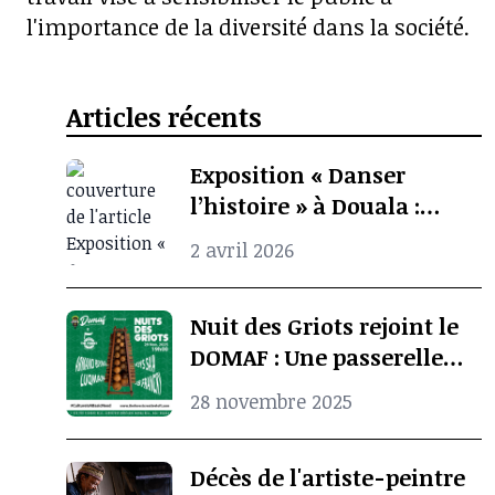
l'importance de la diversité dans la société.
Articles récents
Exposition « Danser
l’histoire » à Douala :
quand l’archive
2 avril 2026
photographique ravive la
mémoire culturelle
Nuit des Griots rejoint le
africaine
DOMAF : Une passerelle
entre Douala et Marseille
28 novembre 2025
Décès de l'artiste-peintre