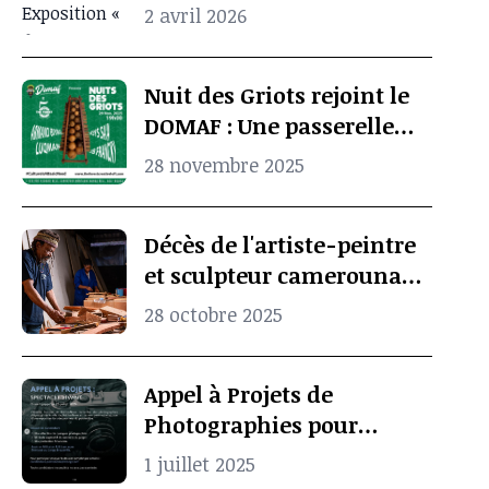
quand l’archive
2 avril 2026
photographique ravive la
mémoire culturelle
Nuit des Griots rejoint le
africaine
DOMAF : Une passerelle
entre Douala et Marseille
28 novembre 2025
Décès de l'artiste-peintre
et sculpteur camerounais
Koko Komegne, le père de
28 octobre 2025
l’art contemporain
camerounais
Appel à Projets de
Photographies pour
Spectacle Vivant
1 juillet 2025