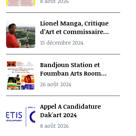
8 août 2026
Lionel Manga, Critique
d’Art et Commissaire
d’Exposition
15 décembre 2024
Camerounais est mort à
l’âge de 69 ans
Bandjoun Station et
Foumban Arts Room
Présentent le Badjoun
26 août 2024
Station Design Showcase
2024
Appel A Candidature
Dak'art 2024
8 août 2026