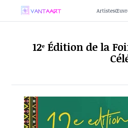
Artistes
Œuvr
12ᵉ Édition de la F
Cél