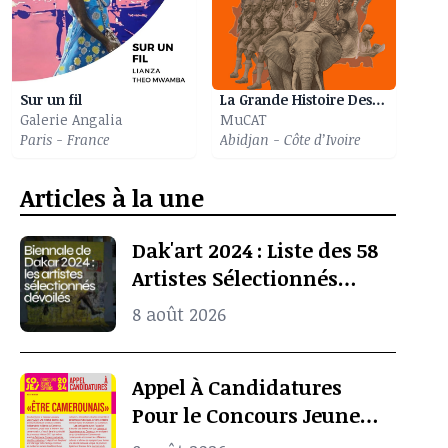
Sur un fil
La Grande Histoire Des Eléphants
Galerie Angalia
MuCAT
Paris - France
Abidjan - Côte d’Ivoire
Articles à la une
Dak'art 2024 : Liste des 58
Artistes Sélectionnés
Pour l’Exposition
8 août 2026
Internationale De La
Biennale De Dakar
Appel À Candidatures
Pour le Concours Jeunes
Espoirs 2024 (COJES)