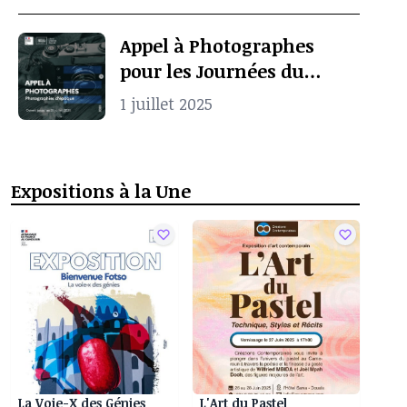
Appel à Photographes
pour les Journées du
Patrimoine à Pointe-
1 juillet 2025
Noire
Expositions à la Une
La Voie-X des Génies
L'Art du Pastel