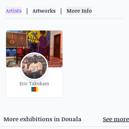
développement social mis en peril aujourd'hui
|
|
Artists
Artworks
More Info
par le capitalisme et la mondialisation.
Eric Takukam
More exhibitions in
Douala
See more