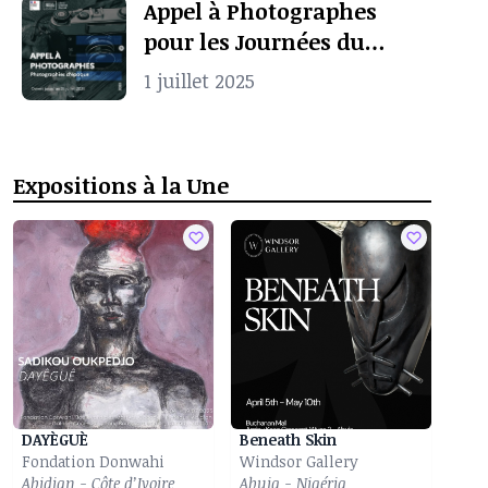
Appel à Photographes
pour les Journées du
Patrimoine à Pointe-
1 juillet 2025
Noire
Expositions à la Une
DAYÈGUÈ
Beneath Skin
Fondation Donwahi
Windsor Gallery
Abidjan - Côte d’Ivoire
Abuja - Nigéria