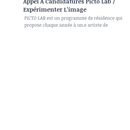
Appel À Candidatures Picto Lab /
Expérimenter L’image
PICTO LAB est un programme de résidence qui
propose chaque année à un.e artiste de
bénéficier d'un accompagnement à
l'expérimentation et à la création pendant trois
mois (mai-juin-juillet) à Paris au sein du réseau
de laboratoires et d 'ateliers de production de
PICTO.
Pour ce programme PICTO LAB, ce sont
différents partenaires qui accompagnent et
fournissent à faire connaître le travail réalisé
par l'artiste en résidence : la Picto Foundation,
le salon approche, Fuji film et la Cité
internationale des arts.
PICTO LAB souhaite faciliter le développement
d'un nouveau projet, en donnant notamment la
possibilité à un.e photographe de tester des
techniques, des protocoles, de les exploiter selon