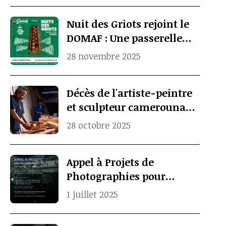
mémoire culturelle
Nuit des Griots rejoint le
africaine
DOMAF : Une passerelle
entre Douala et Marseille
28 novembre 2025
Décès de l'artiste-peintre
et sculpteur camerounais
Koko Komegne, le père de
28 octobre 2025
l’art contemporain
camerounais
Appel à Projets de
Photographies pour
Spectacle Vivant
1 juillet 2025