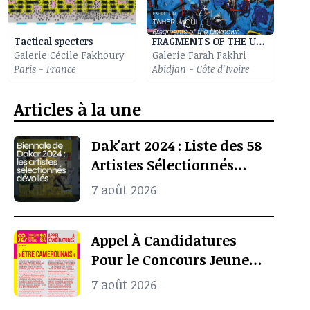
Tactical specters
FRAGMENTS OF THE UNKNOWN
Galerie Cécile Fakhoury
Galerie Farah Fakhri
Paris - France
Abidjan - Côte d’Ivoire
Articles à la une
Dak'art 2024 : Liste des 58
Artistes Sélectionnés
Pour l’Exposition
7 août 2026
Internationale De La
Biennale De Dakar
Appel À Candidatures
Pour le Concours Jeunes
Espoirs 2024 (COJES)
7 août 2026