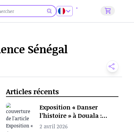
S'inscrire
dence Sénégal
Articles récents
Exposition « Danser
l’histoire » à Douala :
quand l’archive
2 avril 2026
photographique ravive la