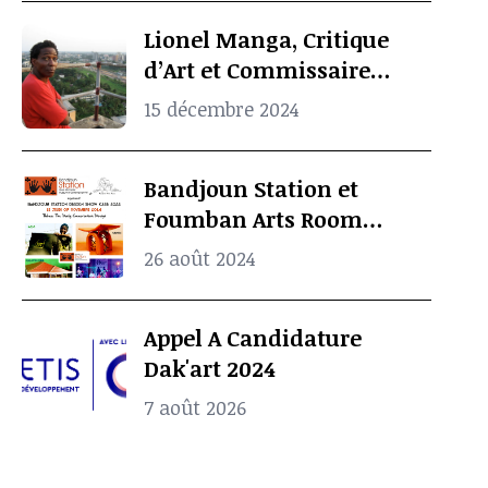
Lionel Manga, Critique
d’Art et Commissaire
d’Exposition
15 décembre 2024
Camerounais est mort à
l’âge de 69 ans
Bandjoun Station et
Foumban Arts Room
Présentent le Badjoun
26 août 2024
Station Design Showcase
2024
Appel A Candidature
Dak'art 2024
7 août 2026