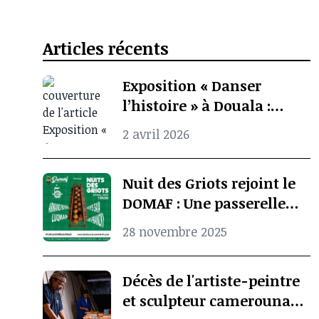
Articles récents
Exposition « Danser
l’histoire » à Douala :
quand l’archive
2 avril 2026
photographique ravive la
mémoire culturelle
Nuit des Griots rejoint le
africaine
DOMAF : Une passerelle
entre Douala et Marseille
28 novembre 2025
Décès de l'artiste-peintre
et sculpteur camerounais