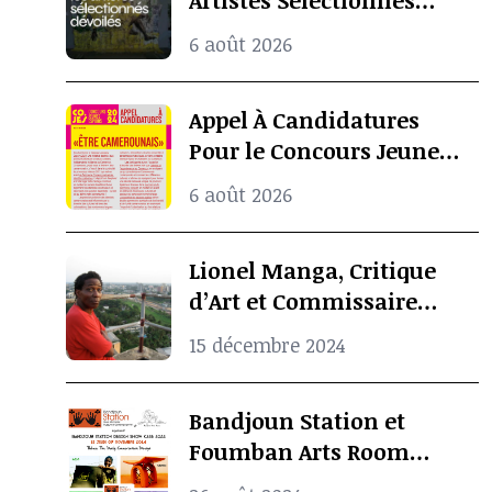
Artistes Sélectionnés
Pour l’Exposition
6 août 2026
Internationale De La
Biennale De Dakar
Appel À Candidatures
Pour le Concours Jeunes
Espoirs 2024 (COJES)
6 août 2026
Lionel Manga, Critique
d’Art et Commissaire
d’Exposition
15 décembre 2024
Camerounais est mort à
l’âge de 69 ans
Bandjoun Station et
Foumban Arts Room
Présentent le Badjoun