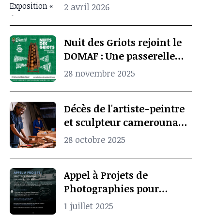
quand l’archive
2 avril 2026
photographique ravive la
mémoire culturelle
Nuit des Griots rejoint le
africaine
DOMAF : Une passerelle
entre Douala et Marseille
28 novembre 2025
Décès de l'artiste-peintre
et sculpteur camerounais
Koko Komegne, le père de
28 octobre 2025
l’art contemporain
camerounais
Appel à Projets de
Photographies pour
Spectacle Vivant
1 juillet 2025