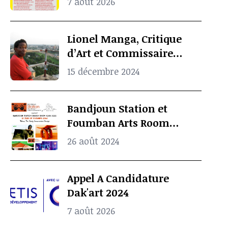
7 août 2026
Lionel Manga, Critique
d’Art et Commissaire
d’Exposition
15 décembre 2024
Camerounais est mort à
l’âge de 69 ans
Bandjoun Station et
Foumban Arts Room
Présentent le Badjoun
26 août 2024
Station Design Showcase
2024
Appel A Candidature
Dak'art 2024
7 août 2026