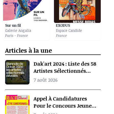
Sur un fil
EXODUS
Galerie Angalia
Espace Candide
Paris - France
France
Articles à la une
Dak'art 2024 : Liste des 58
Artistes Sélectionnés
Pour l’Exposition
7 août 2026
Internationale De La
Biennale De Dakar
Appel À Candidatures
Pour le Concours Jeunes
Espoirs 2024 (COJES)