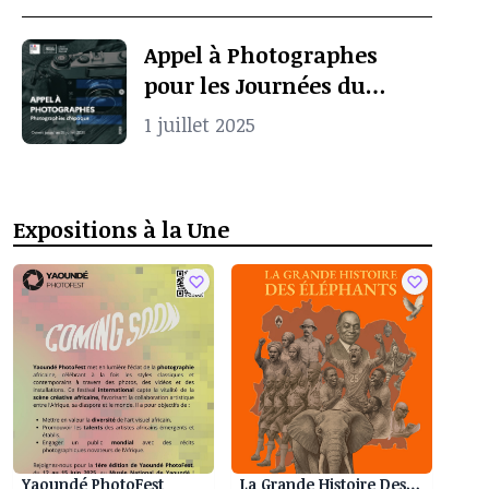
Appel à Photographes
pour les Journées du
Patrimoine à Pointe-
1 juillet 2025
Noire
Expositions à la Une
Yaoundé PhotoFest
La Grande Histoire Des Eléphants