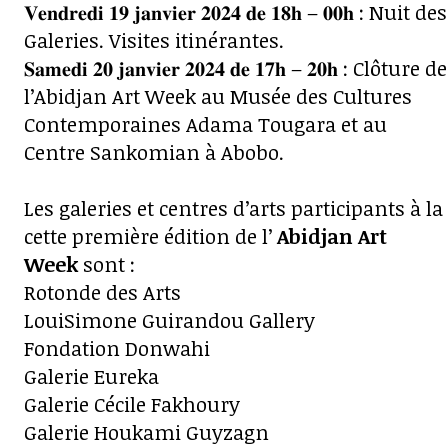
𝐕𝐞𝐧𝐝𝐫𝐞𝐝𝐢 𝟏𝟗 𝐣𝐚𝐧𝐯𝐢𝐞𝐫 𝟐𝟎𝟐𝟒 𝐝𝐞 𝟏𝟖𝐡 – 𝟎𝟎𝐡 : Nuit des
Galeries. Visites itinérantes.
𝐒𝐚𝐦𝐞𝐝𝐢 𝟐𝟎 𝐣𝐚𝐧𝐯𝐢𝐞𝐫 𝟐𝟎𝟐𝟒 𝐝𝐞 𝟏𝟕𝐡 – 𝟐𝟎𝐡 : Clôture de
l’Abidjan Art Week au Musée des Cultures
Contemporaines Adama Tougara et au
Centre Sankomian à Abobo.
Les galeries et centres d’arts participants à la
cette première édition de l’
Abidjan Art
Week
sont :
Rotonde des Arts
LouiSimone Guirandou Gallery
Fondation Donwahi
Galerie Eureka
Galerie Cécile Fakhoury
Galerie Houkami Guyzagn