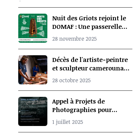
photographique ravive la
mémoire culturelle
Nuit des Griots rejoint le
africaine
DOMAF : Une passerelle
entre Douala et Marseille
28 novembre 2025
Décès de l'artiste-peintre
et sculpteur camerounais
Koko Komegne, le père de
28 octobre 2025
l’art contemporain
camerounais
Appel à Projets de
Photographies pour
Spectacle Vivant
1 juillet 2025