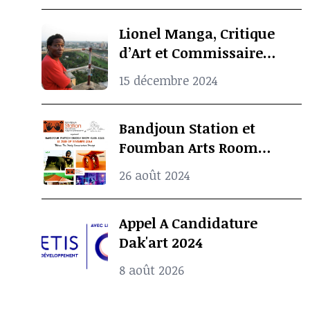
Lionel Manga, Critique
d’Art et Commissaire
d’Exposition
15 décembre 2024
Camerounais est mort à
l’âge de 69 ans
Bandjoun Station et
Foumban Arts Room
Présentent le Badjoun
26 août 2024
Station Design Showcase
2024
Appel A Candidature
Dak'art 2024
8 août 2026