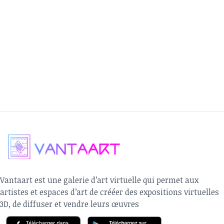
(Cipca) à Yaoundé
·
Vendredi 27 octobre 2023 :
Performance de Sand
au Centre des Créateurs de la Mode du Cameroun (CCMC
Yaoundé
·
Mercredi 1er novembre 2023 :
Vernissage de Leu
Alida à la galerie Annie Kadji à Douala
·
Jeudi 2 novembre 2023 :
Vernissage de Manfaust
Doual’art à Douala
·
Vendredi 3 novembre :
Exposition de Joël Mpa D
plusieurs autres artistes à la Galerie Mam à Douala.
Tatiana Kuessie
Vantaart est une galerie d’art virtuelle qui permet aux
artistes et espaces d’art de crééer des expositions virtuelles
3D, de diffuser et vendre leurs œuvres