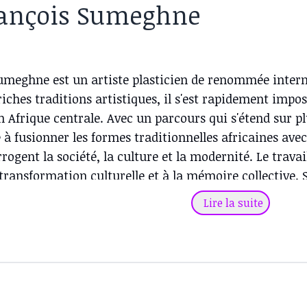
rançois Sumeghne
umeghne est un artiste plasticien de renommée inter
iches traditions artistiques, il s'est rapidement impo
 Afrique centrale. Avec un parcours qui s'étend sur 
 à fusionner les formes traditionnelles africaines av
rogent la société, la culture et la modernité. Le trava
 transformation culturelle et à la mémoire collective. 
une attention particulière aux matériaux recyclés et à 
Lire la suite
e nouvelle vie à des éléments que la société pourrait 
et la durabilité s'exprime à travers des créations à 
este "La Nouvelle Liberté", une imposante sculpture réa
de Douala, capitale économique du Cameroun. Ce proj
 ville, et témoigne de l'engagement de Sumeghne envers