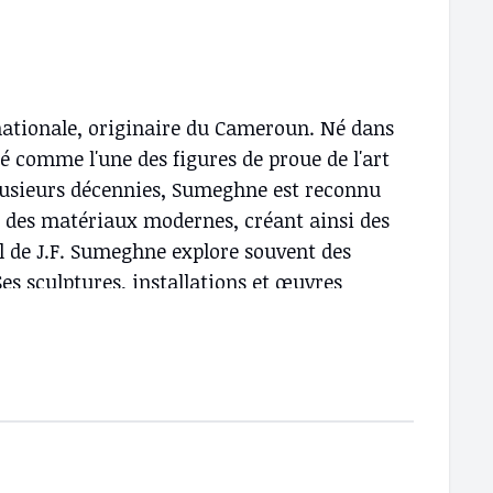
nationale, originaire du Cameroun. Né dans
sé comme l'une des figures de proue de l'art
plusieurs décennies, Sumeghne est reconnu
ec des matériaux modernes, créant ainsi des
il de J.F. Sumeghne explore souvent des
Ses sculptures, installations et œuvres
la réutilisation des objets du quotidien,
juger inutiles. Cet engagement envers
la fois monumentales et intimes. Son œuvre
lisée à partir de déchets métalliques et
et est devenu un symbole de renouveau et
 son pays d'origine, ainsi que de sa