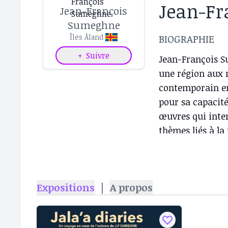
Jean-F
Jean-François
Sumeghne
BIOGRAPHIE
Îles Åland
+
Suivre
Jean-François S
une région aux r
contemporain en
pour sa capacité
œuvres qui inter
thèmes liés à la
mixtes révèlent 
offrant ainsi un
l’environnement 
Expositions
|
A propos
la plus connue r
érigée au cœur 
d’espoir pour la