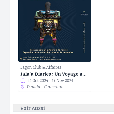
contribution à l
biennales et rés
publiques prestig
que par son app
Lagon Club & Affaires
Jala’a Diaries : Un Voyage au Cœur de l’Univers de J.F Sumegne
24 Oct 2024 - 19 Nov 2024
Douala - Cameroun
Voir Aussi