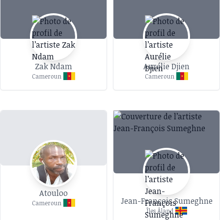
Zak Ndam
Aurélie Djien
Cameroun
Cameroun
Atouloo
Jean-François Sumeghne
Cameroun
Îles Åland