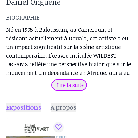
Daniel Onguene
BIOGRAPHIE
Né en 1995 à Bafoussam, au Cameroun, et
résidant actuellement à Douala, cet artiste a eu
un impact significatif sur la scène artistique
contemporaine. L'œuvre intitulée WILDEST
DREAMS reflète une perspective historique sur le
mouvement d'indépendance en Afrique, qui a eu
lieu il y a environ soixante ans et a ouvert la
Lire la suite
voie à l'établissement des premières écoles des
beaux-arts du continent, ainsi qu'à des
Expositions
|
A propos
expositions individuelles et collectives, des
festivals et d'autres événements culturels.
L'excitation de cette nouvelle liberté, parfois
acquise à un grand prix, a suscité des