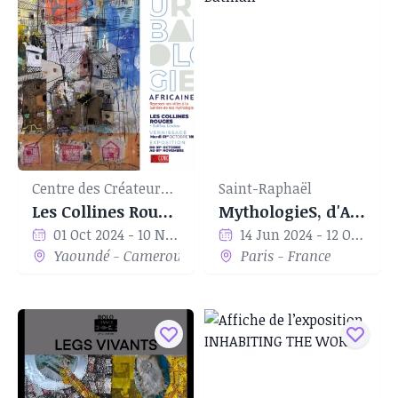
aime poncer, effacer, voir ce qu’il y a derrière la
matière. Il s’exprime par la sculpture, la
peinture, l’installation, la performance ou
encore l’action painting. Son thème favori, né de
ses rencontres avec l’association doual’art, est
l’urbain. Il a implanté à Douala, dans son ancien
quartier de résidence, Bonamouti-Deïdo, l’œuvre
d’art public Face à l’eau. En 1998, Salifou Lindou
Centre des Créateurs de Mode du Cameroun CCMC
Saint-Raphaël
a participé à la Biennale d’art contemporain
Les Collines Rouges
MythologieS, d'Achille à Batman
africain Dak’art, au Sénégal. La même année, il a
01 Oct 2024 - 10 Nov 2024
14 Jun 2024 - 12 Oct 2024
Yaoundé - Cameroun
Paris - France
exposé une pièce unique à la galerie Mam
(Douala) dans le cadre du projet initié par le
Centre Culturel Français de Douala. En 2002, on
le retrouve au Salon International d’Art
Contemporain du Sud, à Paris, en France. Puis en
2005, il participe à ARCO, Salon International