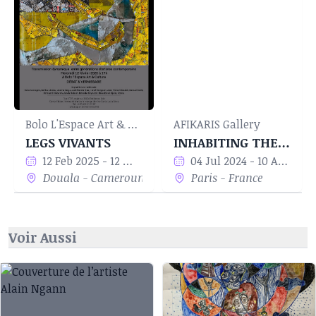
d’Art Contemporain Espagnol, à Madrid, en
Espagne. En 2009, il présente l’exposition
Émotions partagées, en collaboration avec
Christian Hanussek, à l’espace doual’art, au
Cameroun.
Bolo L'Espace Art & Culture
AFIKARIS Gallery
LEGS VIVANTS
INHABITING THE WORLD
12 Feb 2025 - 12 Mar 2025
04 Jul 2024 - 10 Aug 2024
Douala - Cameroun
Paris - France
Voir Aussi