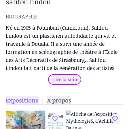
salifou lindou
BIOGRAPHIE
Né en 1965 à Foumban (Cameroun), Salifou
Lindou est un plasticien autodidacte qui vit et
travaille à Douala. Il a suivi une année de
formation en scénographie de théâtre à l’École
des Arts Décoratifs de Strasbourg.. Salifou
Lindou fait parti de la génération des artistes
ayant émergé dans les années 90. Artiste engagé,
Lire la suite
il est membre fondateur du Cercle Kapsiki, un
collectif de cinq plasticiens de Douala. Chercheur
Expositions
|
A propos
infatigable, Salifou expérimente sans cesse de
nouveaux matériaux, souvent de récupération,
façonne, structure et déstructure la matière.
Tôle, terre, cuir, verre, acier, toile de jute, il