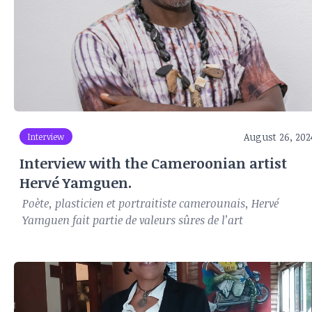
August 26, 202
Interview
Interview with the Cameroonian artist
Hervé Yamguen.
Poète, plasticien et portraitiste camerounais, Hervé
Yamguen fait partie de valeurs sûres de l’art
contemporain au Cameroun. En septembre 2023, il a
réussi le pari de réunir une douzaine d’artistes
camerounais dans un projet nommé Solid’art, une
exposition collective, destinée à collecter des fonds afin de
soutenir un projet de construction du projet de
la maiso