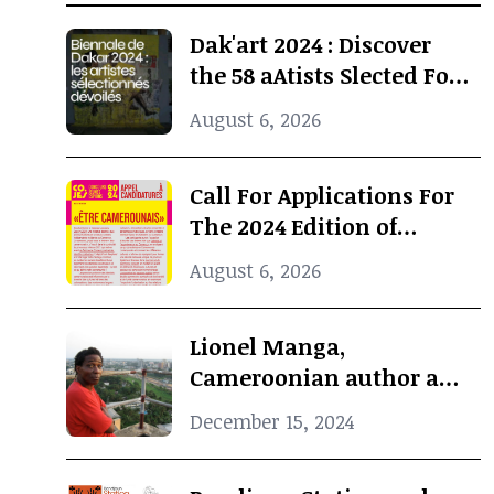
Dak'art 2024 : Discover
the 58 aAtists Slected For
The International
August 6, 2026
Exhibition
Call For Applications For
The 2024 Edition of
Concours Jeunes Espoirs
August 6, 2026
2024 (COJES) By Doual'art
Lionel Manga,
Cameroonian author and
Curator, dies at 69
December 15, 2024