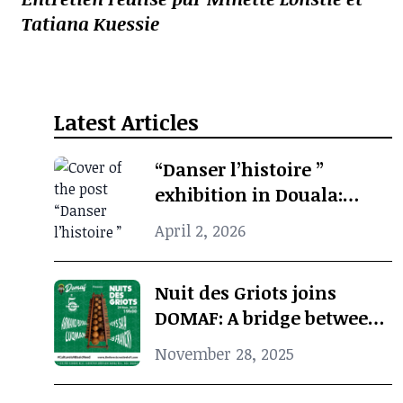
Tatiana Kuessie
Latest Articles
“Danser l’histoire ”
exhibition in Douala:
when photographic
April 2, 2026
archives revive African
cultural memory
Nuit des Griots joins
DOMAF: A bridge between
Douala and Marseille
November 28, 2025