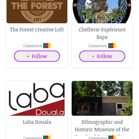
The Forest Creative Loft
Chefferie Supérieure
Bapa
Cameroon
Cameroon
+
Follow
+
Follow
Laba Douala
Ethnographic and
Historic Museum of the
People of Central Africa
Cameroon
Cameroon