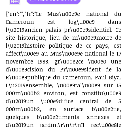
{"en":"","fr":"Le Mus\u00e9e national du
Cameroun est log\u00e9 dans
l\u2019ancien palais pr\u00e9sidentiel. Ce
site historique, lieu de m\u00e9moire de
l\u2019histoire politique de ce pays, est
affect\u00e9 au Mus\u00e9e national le 17
novembre 1988, gr\u00e2ce \u00e0 une
d\u00e9cision du Pr\u00e9sident de la
R\u00e9publique du Cameroun, Paul Biya.
L\u2019ensemble, \u00e9tal\u00e9 sur 15
000m\u00b2 environ, est constitu\u00e9
d\u2019un \u00e9difice central de 5
000m\u00b2, en surface b\u00e2tie,
quelques b\u00e2timents annexes et
d\u2019un jardin.\r\n\r\nIl rec\u00e8le