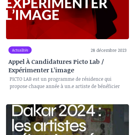
28 décembre 2023
Actualités
Appel À Candidatures Picto Lab /
Expérimenter L’image
PICTO LAB est un programme de résidence qui
propose chaque année à un.e artiste de bénéficier
d'un accompagnement à l'expérimentation et à la
création pendant trois mois (mai-juin-juillet) à
Paris au sein du réseau de laboratoires et d 'ateliers
de production de PICTO.
Pour ce programme PICTO LAB, ce sont différents
partenaires qui accompagnent et fournissent à