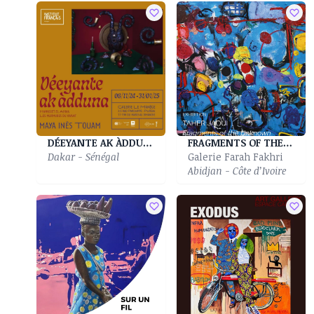
DÉEYANTE AK ÀDDUNA| Déeyante ak àdduna|Murmures Du Vivant
FRAGMENTS OF THE UNKNOWN
Dakar - Sénégal
Galerie Farah Fakhri
Abidjan - Côte d’Ivoire