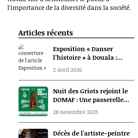
l'importance de la diversité dans la société.
Articles récents
Exposition « Danser
l’histoire » à Douala :
quand l’archive
2 avril 2026
photographique ravive la
mémoire culturelle
Nuit des Griots rejoint le
africaine
DOMAF : Une passerelle
entre Douala et Marseille
28 novembre 2025
Décès de l'artiste-peintre