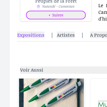
Peuples de la Forêt
Le 
Yaoundé - Cameroun
Cam
+
Suivre
d'h
Expositions
|
Artistes
|
A Prop
Voir Aussi