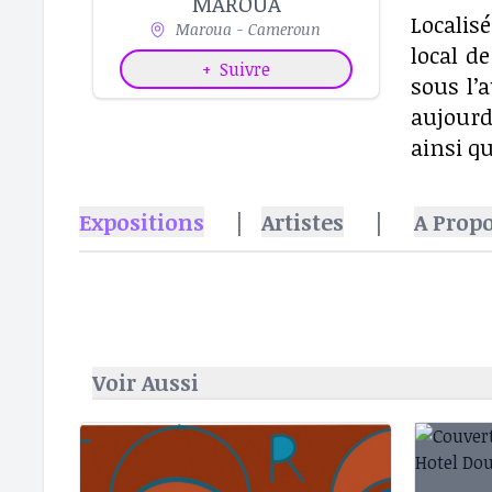
MAROUA
Localis
Maroua - Cameroun
local d
+
Suivre
sous l’
aujourd
ainsi q
Expositions
|
Artistes
|
A Prop
Voir Aussi