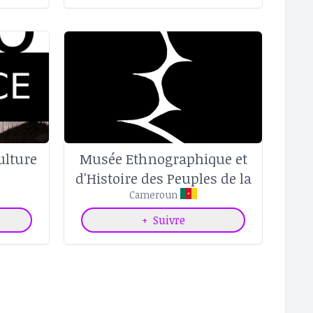
ulture
Musée Ethnographique et
d'Histoire des Peuples de la
Forêt d'Afrique Centrale
Cameroun
+
Suivre