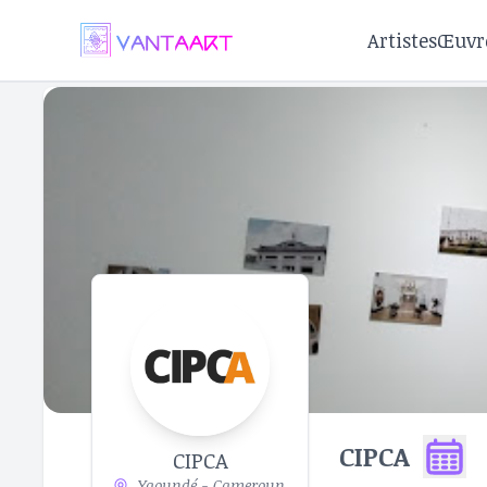
Artistes
Œuvr
CIPCA
CIPCA
Yaoundé - Cameroun