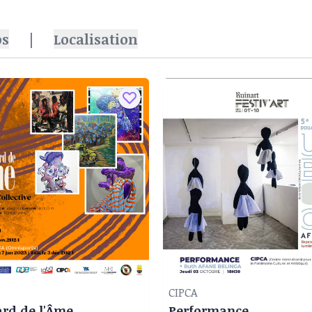
os
|
Localisation
CIPCA
ard de l'Âme
Performance