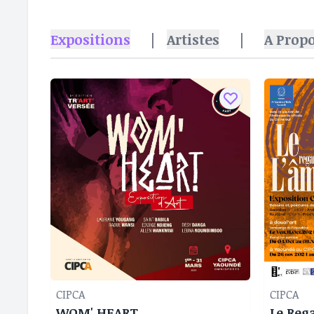
Expositions
|
Artistes
|
A Prop
CIPCA
CIPCA
WOM' HEART
Le Reg