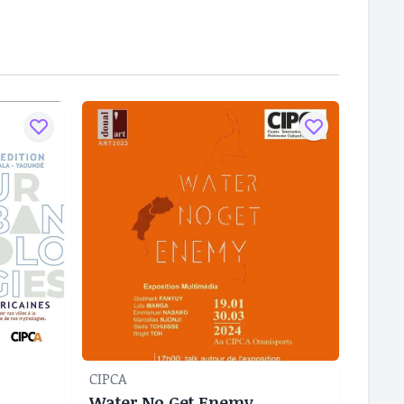
CIPCA
Water No Get Enemy