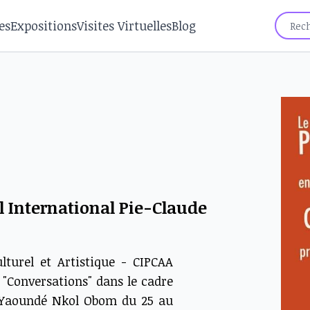
es
Expositions
Visites Virtuelles
Blog
al International Pie-Claude
lturel et Artistique - CIPCAA
on "Conversations" dans le cadre
à Yaoundé Nkol Obom du 25 au