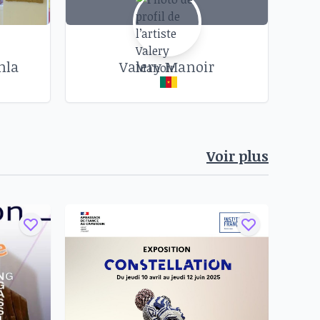
nla
Valery Manoir
Voir plus