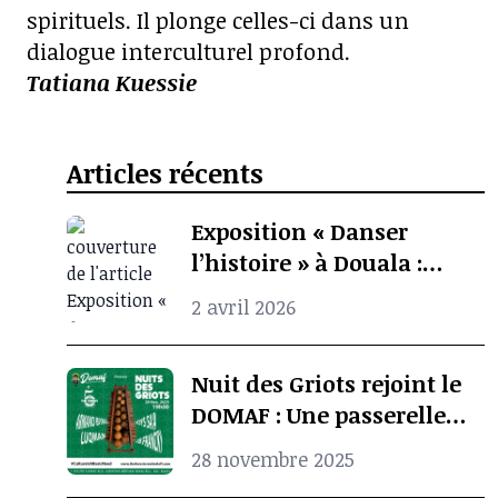
spirituels. Il plonge celles-ci dans un
dialogue interculturel profond.
Tatiana Kuessie
Articles récents
Exposition « Danser
l’histoire » à Douala :
quand l’archive
2 avril 2026
photographique ravive la
mémoire culturelle
Nuit des Griots rejoint le
africaine
DOMAF : Une passerelle
entre Douala et Marseille
28 novembre 2025