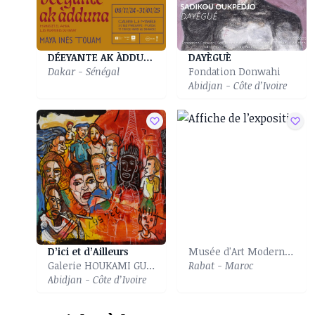
DÉEYANTE AK ÀDDUNA| Déeyante ak àdduna|Murmures Du Vivant
DAYÈGUÈ
Dakar - Sénégal
Fondation Donwahi
Abidjan - Côte d’Ivoire
D’ici et d’Ailleurs
Musée d'Art Moderne et Contemporain
Galerie HOUKAMI GUYZAGN
Rabat - Maroc
Abidjan - Côte d’Ivoire