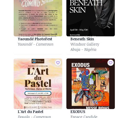
Yaoundé PhotoFest
Beneath Skin
Yaoundé - Cameroun
Windsor Gallery
Abuja - Nigéria
L'Art du Pastel
EXODUS
Douala - Cameroun
Espace Candide