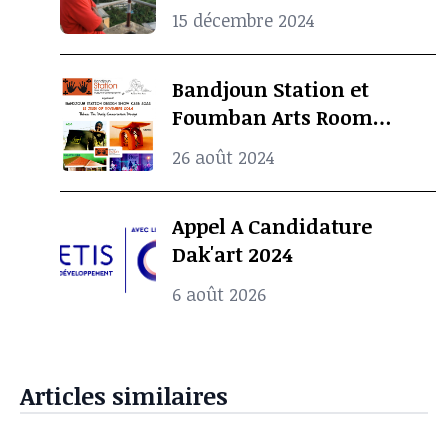
d’Exposition
15 décembre 2024
Camerounais est mort à
l’âge de 69 ans
Bandjoun Station et
Foumban Arts Room
Présentent le Badjoun
26 août 2024
Station Design Showcase
2024
Appel A Candidature
Dak'art 2024
6 août 2026
Articles similaires