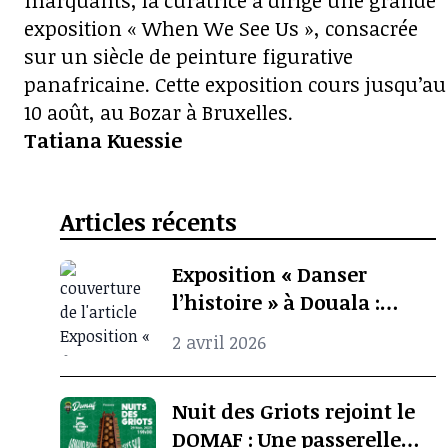
marquants, la curatrice a dirigé une grande
exposition « When We See Us », consacrée
sur un siècle de peinture figurative
panafricaine. Cette exposition cours jusqu’au
10 août, au Bozar à Bruxelles.
Tatiana Kuessie
Articles récents
Exposition « Danser
l’histoire » à Douala :
quand l’archive
2 avril 2026
photographique ravive la
mémoire culturelle
Nuit des Griots rejoint le
africaine
DOMAF : Une passerelle