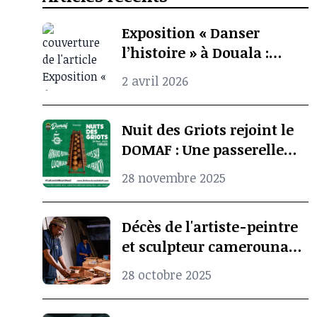
Exposition « Danser
l’histoire » à Douala :
quand l’archive
2 avril 2026
photographique ravive la
mémoire culturelle
Nuit des Griots rejoint le
africaine
DOMAF : Une passerelle
entre Douala et Marseille
28 novembre 2025
Décès de l'artiste-peintre
et sculpteur camerounais
Koko Komegne, le père de
28 octobre 2025
l’art contemporain
camerounais