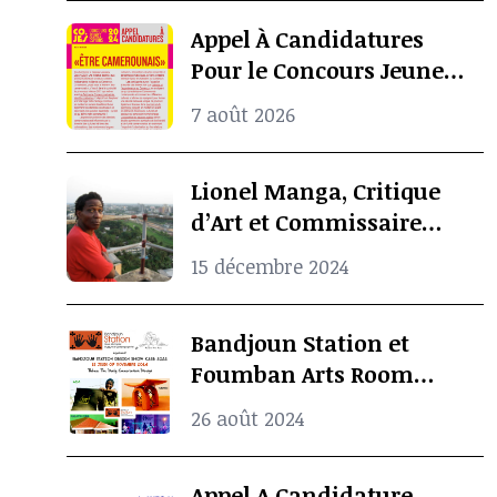
Biennale De Dakar
Appel À Candidatures
Pour le Concours Jeunes
Espoirs 2024 (COJES)
7 août 2026
Lionel Manga, Critique
d’Art et Commissaire
d’Exposition
15 décembre 2024
Camerounais est mort à
l’âge de 69 ans
Bandjoun Station et
Foumban Arts Room
Présentent le Badjoun
26 août 2024
Station Design Showcase
2024
Appel A Candidature