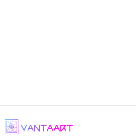
Programme du Ruinart Festiv’Art
·
Mercredi 25 octobre 2023 :
Exposition de Jean M
Dissake au Comptoirs des arts de Yaoundé
·
Jeudi 26 octobre 2023 :
Exposition de Wilfried M
Centre International pour le Patrimoine Culturel et Arti
(Cipca) à Yaoundé
·
Vendredi 27 octobre 2023 :
Performance de Sand
au Centre des Créateurs de la Mode du Cameroun (CCMC
Yaoundé
·
Mercredi 1er novembre 2023 :
Vernissage de Leu
Alida à la galerie Annie Kadji à Douala
·
Jeudi 2 novembre 2023 :
Vernissage de Manfaust
Doual’art à Douala
·
Vendredi 3 novembre :
Exposition de Joël Mpa D
plusieurs autres artistes à la Galerie Mam à Douala.
Tatiana Kuessie