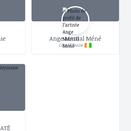
ie
Ange Martial Méné
Côte d’Ivoire
NATÉ