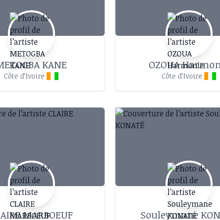
METOGBA KANE
OZOUA Harmon
Côte d’Ivoire
Côte d’Ivoire
LAIRE MARBOEUF
Souleymane KO