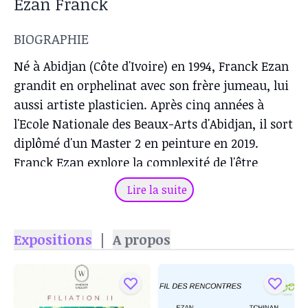
Ezan Franck
BIOGRAPHIE
Né à Abidjan (Côte d'Ivoire) en 1994, Franck Ezan
grandit en orphelinat avec son frère jumeau, lui
aussi artiste plasticien. Après cinq années à
l'Ecole Nationale des Beaux-Arts d'Abidjan, il sort
diplômé d'un Master 2 en peinture en 2019.
Franck Ezan explore la complexité de l'être
humain tant du point de vue psychologique que
Lire la suite
physiologique. C'est dans son histoire
personnelle qu'il puise le questionnement
Expositions
|
A propos
nécessaire à son travail de création. Une histoire
intime, empreinte d'expériences liées à une
enfance aussi tourmentée qu'heureuse. Son
rapport aux autres, ses tourments profonds et