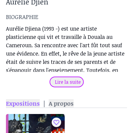
Aurélie Djien
BIOGRAPHIE
Aurélie Djiena (1993 -) est une artiste
plasticienne qui vit et travaille à Douala au
Cameroun. Sa rencontre avec l'art fût tout sauf
une évidence. En effet, le rêve de la jeune artiste
était de suivre les traces de ses parents et de
s'épanouir dans l'enseignement. Toutefois, en
2012, c'est à l'institut des beaux-arts de
Lire la suite
l'Université de Douala à Nkongsamba qu'elle est
reçue. La passion lui vient alors sous les
Expositions
|
A propos
encouragements de Jean-Jacques Kanté, Hervé
Youmbi et Kristine Tsala. Aurélie se spécialise en
troisième année et décide malgré un
enseignement centré autour du réalisme de se