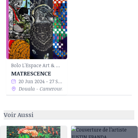
tourner vers un sujet qui lui tient à cœur, la
rencontre de l'artisanat et de l'art contemporain.
Sa recherche se précise en master alors qu'elle
aspire à donner une image nouvelle à la pratique
artisanale. Son propos se tourne alors vers la
revalorisation de cette pratique omniprésente
chez ses ancêtres. Le tissage et la vannerie
deviennent les outils premiers de son langage
Bolo L'Espace Art & Culture
artistique.
MATRESCENCE
20 Jun 2024 - 27 Sep 2024
Douala - Cameroun
Voir Aussi