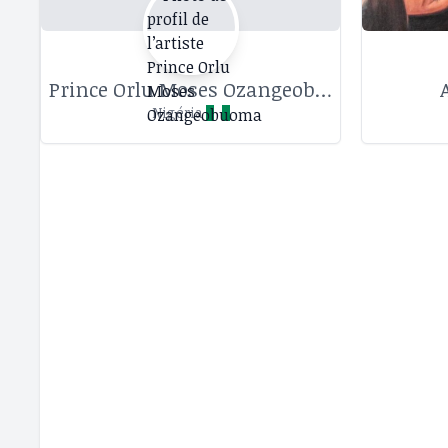
Prince Orlu Moses Ozangeobuoma
Nigéria