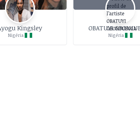
Ayogu Kingsley
OBATUYI GBONJU
Nigéria
Nigéria