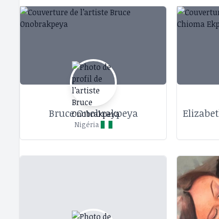
Bruce Onobrakpeya
Elizabe
Nigéria