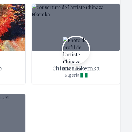
o
Chinaza Nkemka
Nigéria