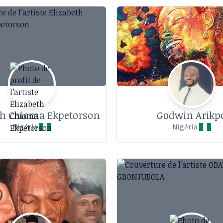
th Chioma Ekpetorson
Godwin Arikp
Nigéria
Nigéria