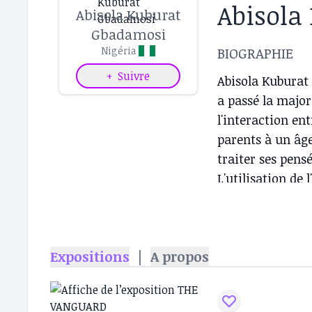
Abisola
Abisola Kuburat
Gbadamosi
BIOGRAPHIE
Nigéria
+
Suivre
Abisola Kuburat 
a passé la major
l'interaction ent
parents à un âge
traiter ses pensé
L'utilisation de 
portraits éthérés
à la source divi
s'intéresse aux
Expositions
|
A propos
change à mesure 
outils les plus 
trajectoire de no