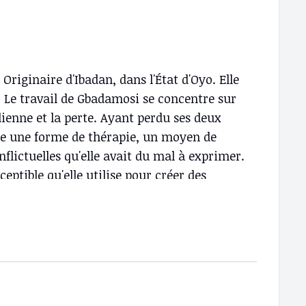
Originaire d'Ibadan, dans l'État d'Oyo. Elle
. Le travail de Gbadamosi se concentre sur
tidienne et la perte. Ayant perdu ses deux
mme une forme de thérapie, un moyen de
nflictuelles qu'elle avait du mal à exprimer.
ceptible qu'elle utilise pour créer des
ce. Elle croit à la spiritualité de la vie et
le paradis peut être vécu sur terre et
peut nous emmener. Pour Gbadamosi, son art
 Elle comprend que l'esprit est l'un des
t qu'il a le pouvoir de déterminer toute la