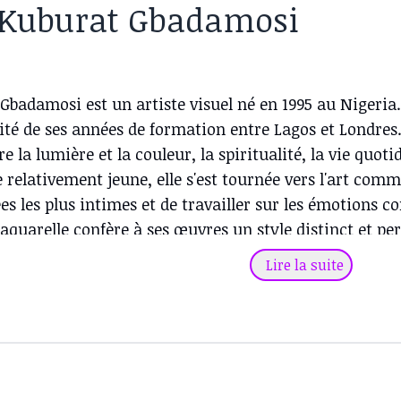
 Kuburat Gbadamosi
Gbadamosi est un artiste visuel né en 1995 au Nigeria. 
ité de ses années de formation entre Lagos et Londres
re la lumière et la couleur, la spiritualité, la vie quo
 relativement jeune, elle s'est tournée vers l'art co
es les plus intimes et de travailler sur les émotions co
l'aquarelle confère à ses œuvres un style distinct et per
, traduisant avec succès ses différents états de conscien
Lire la suite
ne ultime au-delà du royaume physique. Elle pense que 
 différents domaines dans lesquels notre conscience 
que son esprit passe d'un état de conscience à l'autre.
puissants que nous possédons en tant qu'êtres humains e
tre vie.