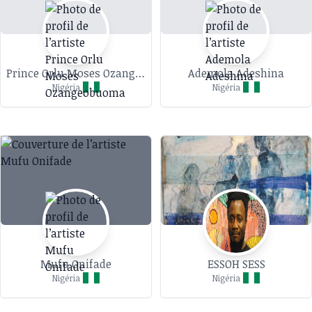
Prince Orlu Moses Ozangeobuoma
Ademola Adeshina
Nigéria
Nigéria
Mufu Onifade
ESSOH SESS
Nigéria
Nigéria