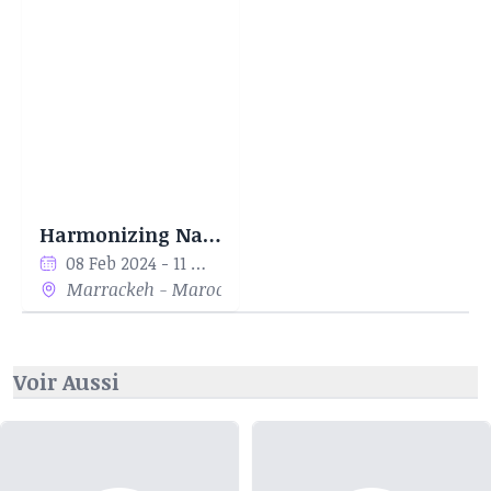
l'interrogation de la société et de la
gouvernance. Elle a participé à de nombreuses
expositions collectives et ses œuvres ont fait
l'objet d'articles dans des publications telles que
NowThis News, CNN, Euro news, Konbini et
RADR Africa, pour n'en citer que quelques-unes.
Harmonizing Narratives
08 Feb 2024 - 11 Mar 2024
Marrackeh - Maroc
Voir Aussi