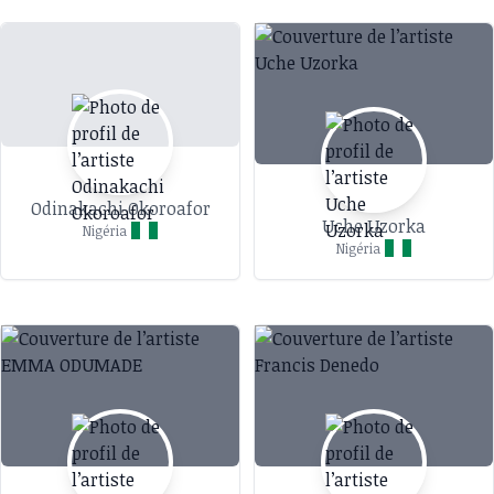
Odinakachi Okoroafor
Uche Uzorka
Nigéria
Nigéria