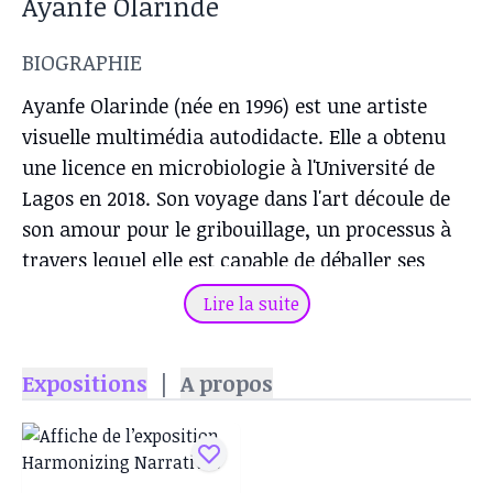
Ayanfe Olarinde
BIOGRAPHIE
Ayanfe Olarinde (née en 1996) est une artiste
visuelle multimédia autodidacte. Elle a obtenu
une licence en microbiologie à l'Université de
Lagos en 2018. Son voyage dans l'art découle de
son amour pour le gribouillage, un processus à
travers lequel elle est capable de déballer ses
émotions de manière ludique et intrigante, tout
Lire la suite
en parlant de questions plus larges sur
l'exploration de soi ainsi que les histoires qui ne
Expositions
|
A propos
sont souvent pas racontées. Les formes
d'expression d'Ayanfe ont évolué pour inclure la
photographie et les collages mixtes, et le thème
sous-jacent de toutes ses œuvres est