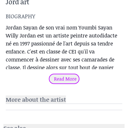
Jord'art
BIOGRAPHY
Jordan Sayan de son vrai nom Youmbi Sayan
Willy Jordan est un artiste peintre autodidacte
né en 1997 passionné de l'art depuis sa tendre
enfance. C'est en classe de CE1 qu'il va
commencer à dessiner avec ses camarades de
classe. Il dessine alors sur tout bout de papier
qu'il a sous la main, c'est plutard au lycée qu'il
Read More
va découvrir la peinture au travers du club art et
culture tenu par un jeune homme passionné des
More about the artist
arts plastiques. Il y apprend entre autres le
tissage,la poterie,la peinture. puis va se
concentrer tout seul a la peinture. Diplômé en
Banque et finance, il va tout abandonner pour