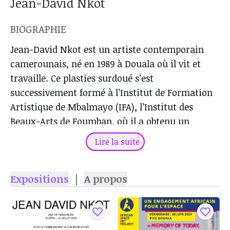
Jean-David Nkot
BIOGRAPHIE
Jean-David Nkot est un artiste contemporain
camerounais, né en 1989 à Douala où il vit et
travaille. Ce plasties surdoué s’est
successivement formé à l’Institut de Formation
Artistique de Mbalmayo (IFA), l’Institut des
Beaux-Arts de Foumban, où il a obtenu un
diplôme de dessin/peinture. En 2017, il rejoint le
Lire la suite
Post Master « Moving Frontiers » organisé par l’
École nationale des arts de Paris-Cergy (France)
Expositions
|
A propos
sur le thème des frontières. Tout au long de sa
formation aux beaux-arts de Foumban, il a reçu
plusieurs distinctions artistiques, le consacrant
meilleur sculpteur, installateur et peintre.