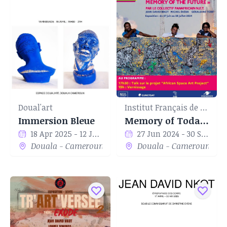
Conscient de ce que ses aînés peuvent lui
apporter, il est fréquemment dans les ateliers de
Hervé Youmbi, Salifou LINDOU, Jean Jacques
KANTÉ, Pascal KENFACK, Ruth BELINGA, artistes
plasticiens dont la notoriété est déjà reconnue.
Doual'art
Institut Français de Douala
Immersion Bleue
Memory of Today, Memory of the Future
18 Apr 2025 - 12 Jul 2025
27 Jun 2024 - 30 Sep 2024
Douala - Cameroun
Douala - Cameroun