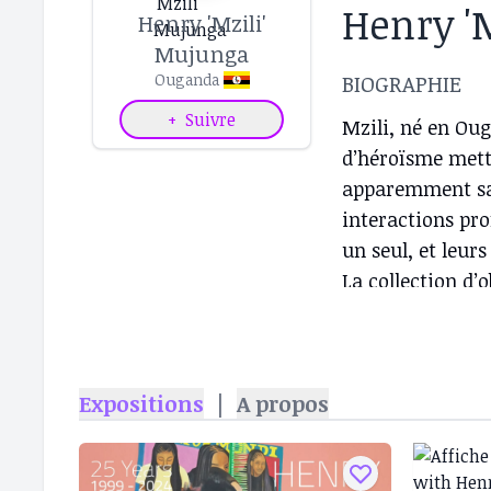
Henry '
Henry 'Mzili'
Mujunga
BIOGRAPHIE
Ouganda
+
Suivre
Mzili, né en Ou
d’héroïsme mett
apparemment san
interactions pr
un seul, et leurs
La collection d’
formation identi
possessions et l
d’eux-mêmes. Par
Expositions
|
A propos
personnes dans l
travers leur suj
sont guidées par