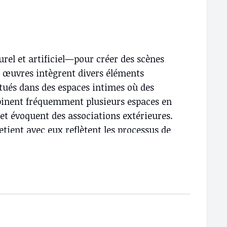
el et artificiel—pour créer des scènes
s œuvres intègrent divers éléments
ués dans des espaces intimes où des
binent fréquemment plusieurs espaces en
s et évoquent des associations extérieures.
etient avec eux reflètent les processus de
ouvent sur leur apparence, leurs
’y déroulent—pour exprimer leur perception
 d’autres pour définir l’identité des
Mzili visent à émerveiller et ravir à
n expressionniste indigène dont les œuvres
rtistique enseignée. Formation Mzili est