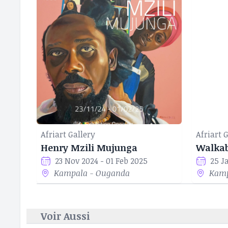
diplômé avec me
en 1996. Il déti
la bourse artist
prestigieuses et
(2019) Cape Town
Afriart Gallery
Afriart 
Henry Mzili Mujunga
23 Nov 2024 - 01 Feb 2025
25 J
Kampala - Ouganda
Kamp
Voir Aussi