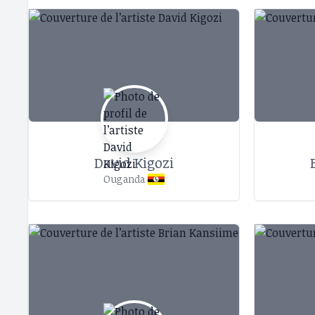
David Kigozi
Ouganda