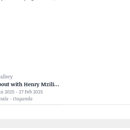
ntion de l’École des Beaux-Arts Industriels Margaret 
ent également un Diplôme de Postgraduate en Éducation
ique de la Royal Overseas League (ROSL). Expositions Se
 ont été exposées à l’international, notamment : South
 Art Fair (2017/18) Joburg Art Fair (2016)
Gallery
Walkabout with Henry Mzili Mujunga
an 2025 - 27 Feb 2025
ala - Ouganda