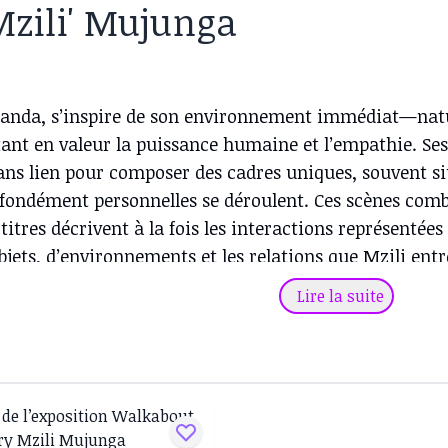
Mzili' Mujunga
ganda, s’inspire de son environnement immédiat—natur
ant en valeur la puissance humaine et l’empathie. Se
s lien pour composer des cadres uniques, souvent sit
ofondément personnelles se déroulent. Ces scènes com
 titres décrivent à la fois les interactions représentée
objets, d’environnements et les relations que Mzili entr
taire observés en Ouganda. Les individus s’appuient s
Lire la suite
eur cadre de vie—ainsi que sur les interactions qui s
allèlement, ces caractéristiques sont interprétées par
eur entourage. Les compositions riches et colorées de 
et et palette. Artiste et graveur renommé, Mzili est u
 l’intuition, les souvenirs d’enfance et une pratique a