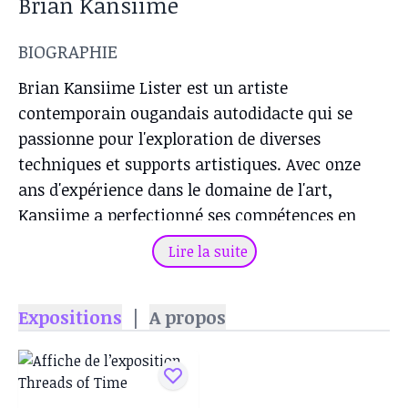
Brian Kansiime
BIOGRAPHIE
Brian Kansiime Lister est un artiste
contemporain ougandais autodidacte qui se
passionne pour l'exploration de diverses
techniques et supports artistiques. Avec onze
ans d'expérience dans le domaine de l'art,
Kansiime a perfectionné ses compétences en
matière de peinture à l'huile et acrylique sur
Lire la suite
toile, de stylo à bille, de dessin au crayon, de
tatouages et de sculptures. Son dévouement à
Expositions
|
A propos
l'art se reflète dans le haut niveau de
professionnalisme qu'il apporte à son travail. Par
ses efforts créatifs, Kansiime cherche à captiver
le public avec ses expressions artistiques