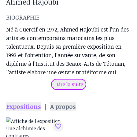
Ahmed Hajoubi
BIOGRAPHIE
Né à Guercif en 1972, Ahmed Hajoubi est l’un des
artistes contemporains marocains les plus
talentueux. Depuis sa première exposition en
1993 et l’obtention, l’année suivante, de son
diplôme à l’Institut des Beaux-Arts de Tétouan,
l’artiste élabore une œuvre protéiforme qui,
oscillant entre dessin, sculpture, peinture,
Lire la suite
installation et peinture, consiste en une savante
exploration de l’enfance. Marquée d’un laborieux
Expositions
|
A propos
traitement de la matière et de l’option d’objets
plutôt austères, familiers à son imaginaire de
fils de droguiste, sa démarche frappe par une
constante ambiance jubilatoire, sollicitant de la