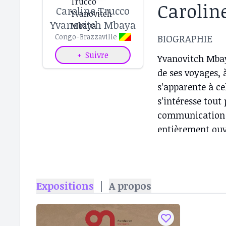
Carolin
Caroline Trucco
Yvanovitch Mbaya
BIOGRAPHIE
Congo-Brazzaville
+
Suivre
Yvanovitch Mbay
de ses voyages, à
s’apparente à ce
s’intéresse tout
communication q
entièrement ouve
question suivant
formation à l’Éc
tutelle de Bill K
Expositions
|
A propos