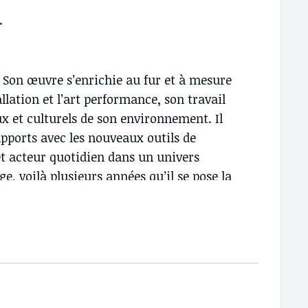
a
 Son œuvre s’enrichie au fur et à mesure
allation et l’art performance, son travail
x et culturels de son environnement. Il
apports avec les nouveaux outils de
t acteur quotidien dans un univers
, voilà plusieurs années qu’il se pose la
 de rêver d’exil ? Mbaya a suivi une
 (Congo), et a également étudié sous la