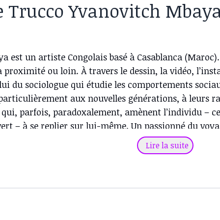
e Trucco Yvanovitch Mbay
a est un artiste Congolais basé à Casablanca (Maroc).
 proximité ou loin. À travers le dessin, la vidéo, l’inst
lui du sociologue qui étudie les comportements sociau
 particulièrement aux nouvelles générations, à leurs r
ui, parfois, paradoxalement, amènent l’individu – ce
rt – à se replier sur lui-même. Un passionné du voyage
e : Comment s’ouvrir à « l’autre » tout en s’empêchant
Lire la suite
ole Nationale Supérieure des Beaux-Arts de Brazzaville
ouélany.