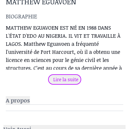
MATTHEW EGUAVOEN
BIOGRAPHIE
MATTHEW EGUAVOEN EST NÉ EN 1988 DANS
L'ÉTAT D'EDO AU NIGERIA. IL VIT ET TRAVAILLE À
LAGOS. Matthew Eguavoen a fréquenté
l'université de Port Harcourt, où il a obtenu une
licence en sciences pour le génie civil et les
structures. C’est au cours de sa dernière année à
l'université qu’il a décidé de poursuivre sa
Lire la suite
passion pour l’art. Il a ainsi appris et développé
par lui-même sa pratique artistique. Peintre
A propos
autodidacte, il se tourne vers la figuration et
réalise principalement des portraits à partir de
peinture à l'huile, de peinture acrylique, de
fusain et de crayon de graphite. Il documente