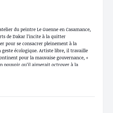
’atelier du peintre Le Guenne en Casamance,
ts de Dakar l’incite à la quitter
ier pour se consacrer pleinement à la
geste écologique. Artiste libre, il travaille
 continent pour la mauvaise gouvernance, «
n pouvoir qu’il aimerait octroyer à la
avail où il rend un vibrant hommage à toute
s d’enfants sont pour lui l’espoir de
la souffrance.