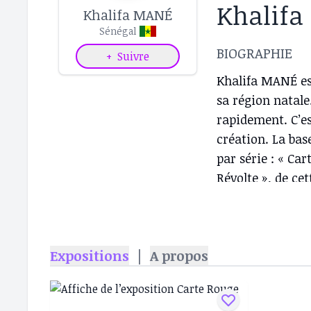
Khalif
Khalifa MANÉ
Sénégal
BIOGRAPHIE
+
Suivre
Khalifa MANÉ est
sa région natale
rapidement. C’es
création. La base
par série : « Ca
Révolte », de ce
jeunesse, et enf
cette jeunesse af
l’Afrique, contr
Expositions
|
A propos