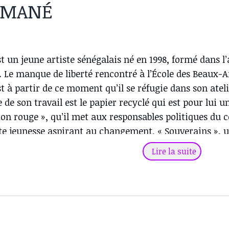
a MANÉ
 un jeune artiste sénégalais né en 1998, formé dans l
. Le manque de liberté rencontré à l’École des Beaux-Ar
t à partir de ce moment qu’il se réfugie dans son atel
 de son travail est le papier recyclé qui est pour lui un 
rton rouge », qu’il met aux responsables politiques du
tte jeunesse aspirant au changement, « Souverains », u
in « Douleur dans l’Atlantique », fil rouge dans son tr
Lire la suite
ricaine ayant péri sur les routes de l’exil. Ses portrait
airement aux adultes qui ont plongé le continent dans 