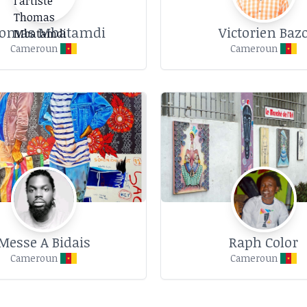
omas Mbatamdi
Victorien Baz
Cameroun
Cameroun
Messe A Bidais
Raph Color
Cameroun
Cameroun