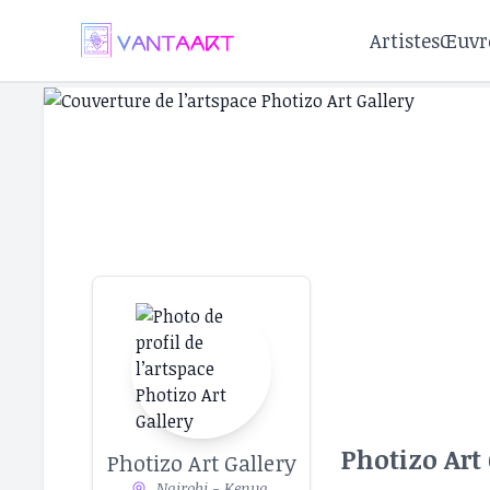
Artistes
Œuvr
Photizo Art 
Photizo Art Gallery
Nairobi - Kenya