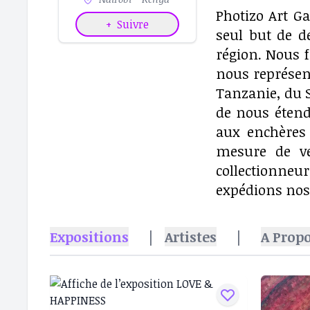
Photizo Art Ga
+
Suivre
seul but de d
région. Nous f
nous représent
Tanzanie, du 
de nous étend
aux enchères
mesure de ve
collectionneu
expédions nos 
Expositions
|
Artistes
|
A Prop