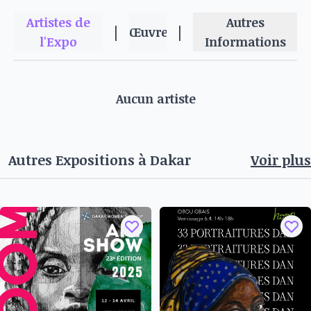
Adresse : Face à l'hôtel Lamantin, Tél : 33 957 10
Artistes de
Autres
|
|
10
Œuvres
l'Expo
Informations
Salon de coiffure St Malo
Représentant : Cheikh Keita
Ces lieux offrent un cadre unique pour apprécier
Aucun artiste
l’art contemporain et rencontrer des artistes et
des passionnés d'art. Ne manquez pas l’occasion
de découvrir ces espaces partenaires et de
Autres Expositions à
Dakar
Voir plus
participer à la vitalité culturelle de la Biennale
OFF à Saly.
Du 07 novemvre et 31 decembre 2024