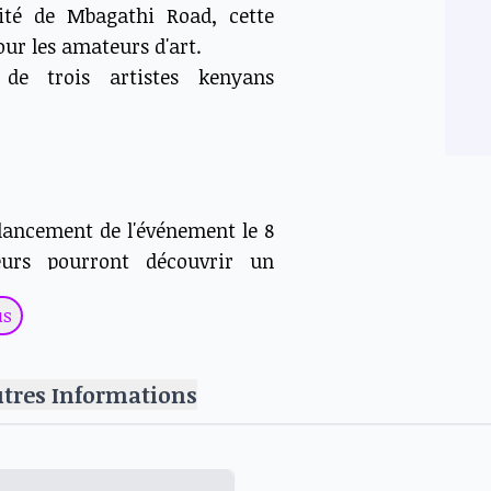
ité de Mbagathi Road, cette
ur les amateurs d'art.
de trois artistes kenyans
lancement de l'événement le 8
eurs pourront découvrir un
l'essence de l'unité et de la
us
sition ; c'est une célébration
tés. Que vous soyez amateur
utres Informations
ux, cet événement offre une
sserie de l'art kenyan.
alerie Ardhi pour un voyage