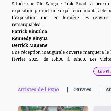
Située sur Ole Sangale Link Road, à proxim
exposition promet une expérience inoubliable po
L'exposition met en lumière les œuvres 
remarquables :
Patrick Kinuthia
Kennedy Kinyua
Derrick Munene
Une réception inaugurale ouverte marquera le 
février 2025, de 15h00 à 18h00. Les visit
déploiement vibrant de créativité qui reflète 
Lire Pl
synergie artistique.
« Fils d'Unité »
est bien plus qu'une simple expo
des liens qui unissent artistes et communau
Artistes de l'Expo
|
Œuvres
|
A
d'art, collectionneur ou simplement curie
opportunité unique de plonger dans la riche tapi
Réservez la date et rejoignez-nous à la g