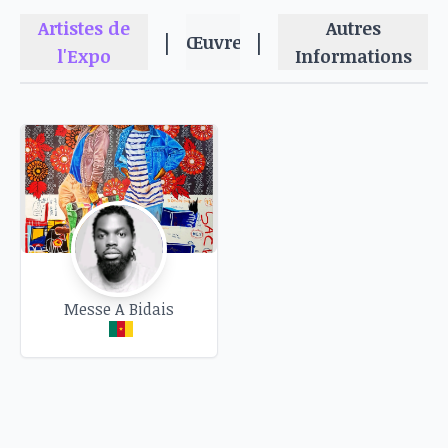
puissante sur le monde qui nous entoure.
Artistes de
Autres
|
|
Le vernissage aura lieu le jeudi 20 mars de 18h à
Œuvres
l'Expo
Informations
20h. L'occasion de rencontrer l'artiste,
d'échanger avec lui et de célébrer l'art dans une
ambiance conviviale.
Messe A Bidais