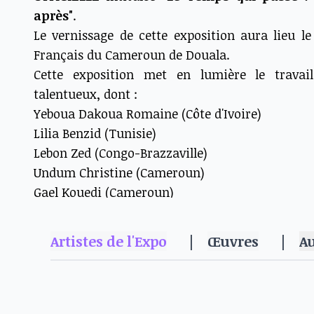
après"
.
Le vernissage de cette exposition aura lieu l
Français du Cameroun de Douala.
Cette exposition met en lumière le travai
talentueux, dont :
Yeboua Dakoua Romaine (Côte d'Ivoire)
Lilia Benzid (Tunisie)
Lebon Zed (Congo-Brazzaville)
Undum Christine (Cameroun)
Gael Kouedi (Cameroun)
Alfousseny Konate (Mali)
Mbelani Tsumbu (Congo-Kinshasa)
Artistes de l'Expo
|
Œuvres
|
A
Haïdara Sidiki (Mali)
Kami Sissoko (Mali)
Pour toute information complémentaire, vous p
362 / +237 655 223 685