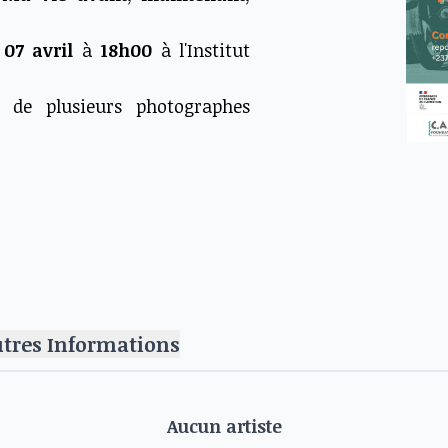
e
07 avril
à
18h00
à l'Institut
l de plusieurs photographes
utres Informations
ouvez contacter :+237 696 817
Aucun artiste