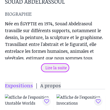
SOUAD ABDELRASSOUL
BIOGRAPHIE
Née en ÉGYPTIE en 1974, Souad Abdelrasoul
travaille sur différents supports, notamment le
dessin, la peinture, la sculpture et le graphisme.
Travaillant entre l'abstrait et le figuratif, elle
entrelace les formes humaines, animales et
végétales, estimant que nous sommes tous
intrinsèquement liés à la terre. Des figures
Lire la suite
arborescentes aux veines et artères ramifiées et
des créatures géantes ressemblant à des insectes
Expositions
|
A propos
fusionnent sur ses toiles pour rappeler au
spectateur le lien vital entre nos vies intérieures
et le monde extérieur dans lequel nous vivons.
Adoptant une touche surréaliste, les peintures