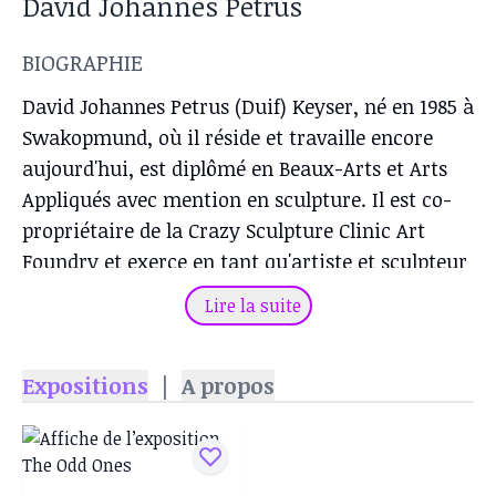
David Johannes Petrus
BIOGRAPHIE
David Johannes Petrus (Duif) Keyser, né en 1985 à
Swakopmund, où il réside et travaille encore
aujourd'hui, est diplômé en Beaux-Arts et Arts
Appliqués avec mention en sculpture. Il est co-
propriétaire de la Crazy Sculpture Clinic Art
Foundry et exerce en tant qu'artiste et sculpteur
à plein temps. Il a pris part à de nombreuses
Lire la suite
expositions à Swakopmund, Windhoek, ainsi
qu'en Afrique du Sud.
Expositions
|
A propos