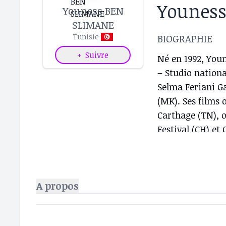
Younes
Youness BEN
SLIMANE
BIOGRAPHIE
Tunisie
+
Suivre
Né en 1992, Youn
– Studio nationa
Selma Feriani Ga
(MK). Ses films
Carthage (TN), o
Festival (CH) et 
A propos