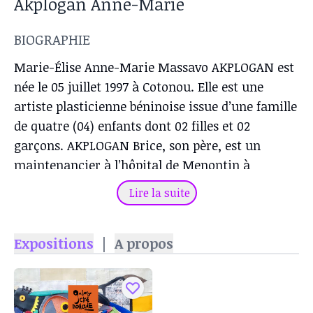
Akplogan Anne-Marie
BIOGRAPHIE
Marie-Élise Anne-Marie Massavo AKPLOGAN est
née le 05 juillet 1997 à Cotonou. Elle est une
artiste plasticienne béninoise issue d’une famille
de quatre (04) enfants dont 02 filles et 02
garçons. AKPLOGAN Brice, son père, est un
maintenancier à l’hôpital de Menontin à
Cotonou. Sa mère, DASSI Béatrice est une aide-
Lire la suite
soignante à l’hôpital de Bethesda situé
également à Cotonou. Ainée de sa famille, elle
Expositions
|
A propos
fréquente le complexe scolaire « VIHOUTOU » à
Calavi de l’année 2004 à l’année 2017 où elle est
titulaire d’un baccalauréat en série D en 2017.
Pour ses inscriptions universitaires, l’artiste fait