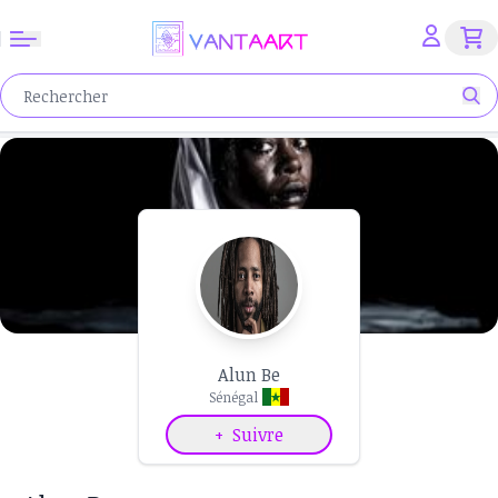
Alun Be
Sénégal
+
Suivre