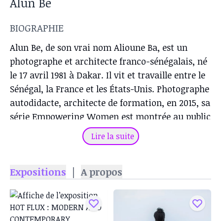
Alun Be
BIOGRAPHIE
Alun Be, de son vrai nom Alioune Ba, est un
photographe et architecte franco-sénégalais, né
le 17 avril 1981 à Dakar. Il vit et travaille entre le
Sénégal, la France et les États-Unis. Photographe
autodidacte, architecte de formation, en 2015, sa
série Empowering Women est montrée au public
lors de l'Exposition Universelle de Milan. Ce
Lire la suite
premier temps d’exposition lui a ouvert depuis
de nombreuses portes avec notamment un
Expositions
|
A propos
passage en 2016 à la Biennale de Dakar ou encore
en 2017 au Lagos Photo (en). Cette photographie
de superhéroïne futuriste était d’ailleurs l’affiche
officielle de l’édition.