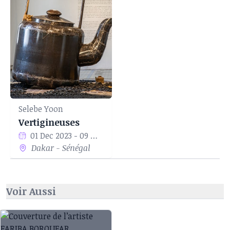
pensé à devenir enseignante dès son premier
jour d'école. Elle a pensé et animé des ateliers
pour des enfants, des jeunes adultes et des
étudiants, en Iran et aux États-Unis. Elle a
travaillé pendant sept ans avec le collectif
Dabireh, un projet sur l'écriture et la langue
persanes, et est actuellement membre du
collectif Bon-Gah, une plateforme d'artistes en
Selebe Yoon
Iran. Shahrzad collabore avec Pardis for Children
Vertigineuses
depuis 2017 et enseigne actuellement l'art vidéo
01 Dec 2023 - 09 Mar 2024
Dakar - Sénégal
à l'Université Caldwell, NJ. Source :
http://shahrzad.ch
Voir Aussi