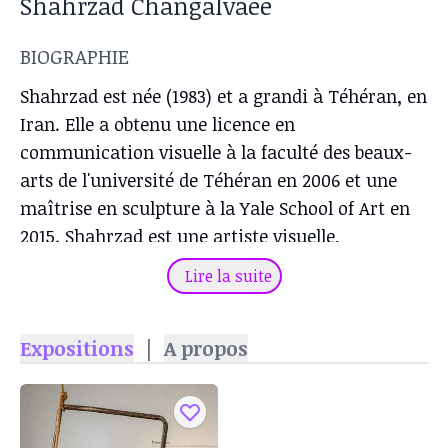
Shahrzad Changalvaee
BIOGRAPHIE
Shahrzad est née (1983) et a grandi à Téhéran, en
Iran. Elle a obtenu une licence en
communication visuelle à la faculté des beaux-
arts de l'université de Téhéran en 2006 et une
maîtrise en sculpture à la Yale School of Art en
2015. Shahrzad est une artiste visuelle,
principalement sculptrice. Elle utilise des images
Lire la suite
et des séquences trouvées, ainsi que des
matériaux d'atelier et des objets fabriqués par
Expositions
|
A propos
l'artiste pour former des récits qui interrogent le
local et le global, l'information et l'anecdote, le
déplacement et la mémoire, le langage et la
communication. Shahrzad se souvient avoir