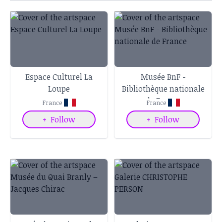
Espace Culturel La
Musée BnF -
Loupe
Bibliothèque nationale
de France
France
France
+
Follow
+
Follow